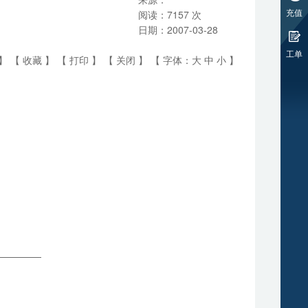
充值
阅读：
7157
次
日期：
2007-03-28
工单
】 【
收藏
】 【
打印
】 【
关闭
】 【 字体：
大
中
小
】
—————