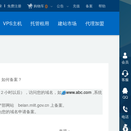
0
录
免费注册
购物车
公告
充值
备案
帮助
VPS主机
托管租用
建站市场
代理加盟
会员
，如何备案？
客服
后２小时以后），访问您的域名，如
www.abc.com
,系统
QQ
ian.miit.gov.cn 上备案。
为您的域名申请备案。
电话
来源：