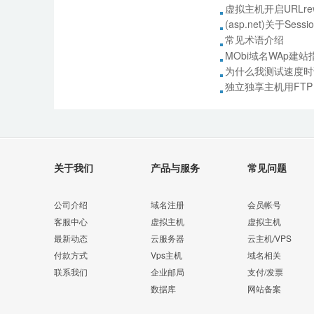
虚拟主机开启URLre
(asp.net)关于Se
常见术语介绍
MObi域名WAp建站
为什么我测试速度时
独立独享主机用FTP 
关于我们
产品与服务
常见问题
公司介绍
域名注册
会员帐号
客服中心
虚拟主机
虚拟主机
最新动态
云服务器
云主机/VPS
付款方式
Vps主机
域名相关
联系我们
企业邮局
支付/发票
数据库
网站备案