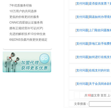
[
支付问题
]
是否提供发票？
7年优质服务经验
10万用户的共同选择
更低的价格更好的服务
[
支付问题
]
我该如何办理境
CNNIC四星级认证服务商
拥有正规经营许可证(ICP)
[
支付问题
]
上门取款问题集
先进的解析技术10分钟生效
6组DNS负载均衡更快更稳定
[
支付问题
]
异地汇款手续费
[
支付问题
]
如何进行在线支
[
支付问题
]
在线支付的付款
[
支付问题
]
关于会员间余款
共
10
篇文章 首页 上
文章搜索：