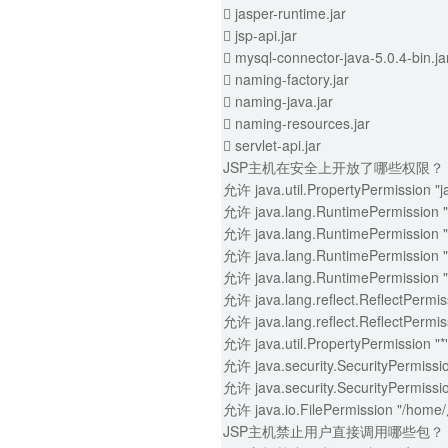
 jasper-runtime.jar
 jsp-api.jar
 mysql-connector-java-5.0.4-bin.ja
 naming-factory.jar
 naming-java.jar
 naming-resources.jar
 servlet-api.jar
JSP主机在安全上开放了哪些权限？
允许 java.util.PropertyPermission "j
允许 java.lang.RuntimePermission "
允许 java.lang.RuntimePermission "
允许 java.lang.RuntimePermission "
允许 java.lang.RuntimePermission 
允许 java.lang.reflect.ReflectPermi
允许 java.lang.reflect.ReflectPermiss
允许 java.util.PropertyPermission "*"
允许 java.security.SecurityPermissi
允许 java.security.SecurityPermissi
允许 java.io.FilePermission "/hom
JSP主机禁止用户直接调用哪些包？