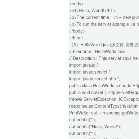
<body>
<h1>Hello, World!</h1>
<p>The current time : <%= new java
<p>To run the servlet example <a hr
</body>
</html>
（3）HelloWorld.java源文件,需要您
// Filename : HelloWorld.java
// Description : This servlet says hel
import java.io.*;
import javax.servlet.*;
import javax.servlet.http.*;
public class HelloWorld extends Htt
public void doGet ( HttpServletReq
throws ServletException, IOExcepti
response.setContentType("text/html
PrintWriter out = response.getWriter
out.println("");
out.println("Hello, World!");
out.println("");