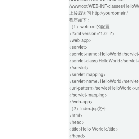
/wwwroot/WEB-INF/classes/HelloWo
上传后访问
http://yourdomain/
程序如下：
（1）web.xml的配置
<?xml version="1.0" ?>
<web-app>
<servlet>
<servlet-name>HelloWorld</servle
<servlet-class>HelloWorld</servlet-
</servlet>
<servlet-mapping>
<servlet-name>HelloWorld</servle
<url-pattern>/servlet/HelloWorld</ur
</servlet-mapping>
</web-app>
（2）index.jsp文件
<html>
<head>
<title>Hello World!</title>
</head>