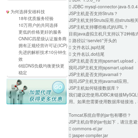
 JDBC mysql-connector-java-5.0.4
为何选择安雄科技
JSP主机是否支持Struts？
18年优质服务经验
JSP主机支持Struts应用,但stru
10万用户的共同选择
JSP主机支持哪些格式的URL？
更低的价格更好的服务
目前java虚拟主机只支持以下2种格
CNNIC四星级认证服务商
 路径以“/servlet/”开头的
拥有正规经营许可证(ICP)
 文件名以.jsp结尾
先进的解析技术10分钟生
 文件名以.do结尾
效
JSP主机是否支持jspsmart.upl
6组DNS负载均衡更快更
我司JSP主机支持jspsmart.upload
稳定
JSP主机是否支持javamail？
我司JSP主机支持javamail应用。
JSP主机如何链接数据库？
我们建议您使用JDBC来链接MyS
用。如果您需要使用数据库链接池，
Tomcat系统自带的jar包有哪些？
JSP主机自带的jar包如下，请注
 commons-el.jar
 jasper-compiler.jar