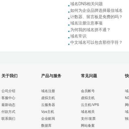
域名DNS相关问题
如何为企业品牌选择最佳域名
计数器、留言板是免费的吗？
域名注册注意事项
为何我的域名拼不通？
域名常识
中文域名可以包含那些字符？
关于我们
产品与服务
常见问题
快
公司介绍
域名注册
会员帐号
域
客服中心
虚拟主机
虚拟主机
N
最新动态
云服务器
云主机/VPS
网
付款方式
Vps主机
域名相关
域
联系我们
企业邮局
支付/发票
独
数据库
网站备案