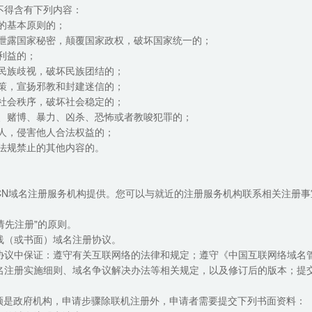
不得含有下列内容：
的基本原则的；
，泄露国家秘密，颠覆国家政权，破坏国家统一的；
利益的；
、民族歧视，破坏民族团结的；
政策，宣扬邪教和封建迷信的；
乱社会秩序，破坏社会稳定的；
情、赌博、暴力、凶杀、恐怖或者教唆犯罪的；
他人，侵害他人合法权益的；
政法规禁止的其他内容的。
CN域名注册服务机构提供。您可以与就近的注册服务机构联系相关注册事
请先注册"的原则。
线（或书面）域名注册协议。
协议中保证：遵守有关互联网络的法律和规定；遵守《中国互联网络域名
名注册实施细则、域名争议解决办法等相关规定，以及修订后的版本；提
必须是政府机构，申请步骤除联机注册外，申请者需要提交下列书面资料：