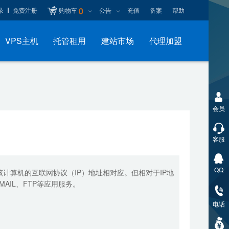
0
录
免费注册
购物车
公告
充值
备案
帮助
VPS主机
托管租用
建站市场
代理加盟
会员
客服
QQ
计算机的互联网协议（IP）地址相对应。但相对于IP地
IL、FTP等应用服务。
电话