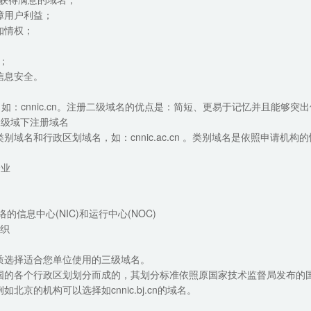
障用户利益；
知情权；
；
信息安全。
，如：cnnic.cn。注册二级域名的优点是：简短、更易于记忆并且能够突
cn等二级域下注册域名
别域名和行政区划域名，如：cnnic.ac.cn 。类别域名是依照申请机
企业
的信息中心(NIC)和运行中心(NOC)
组织
质选择适合您单位使用的三级域名。
国的各个行政区划划分而成的，其划分标准依照原国家技术监督局发布的国
北京的机构可以选择如cnnic.bj.cn的域名。