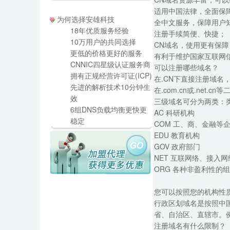
适用中国法律，全面保
为何选择安雄科技
全中文服务，保障用户
18年优质服务经验
注册手续简便、快捷；
10万用户的共同选择
CN域名，使用更有保障
更低的价格更好的服务
有利于维护国家互联网
CNNIC四星级认证服务商
可以注册哪些域名？
拥有正规经营许可证(ICP)
在.CN下直接注册域名
先进的解析技术10分钟生
在.com.cn或.net.
效
三级域名可分为两类：类
6组DNS负载均衡更快更
AC 科研机构
稳定
COM 工、商、金融等
EDU 教育机构
GOV 政府部门
NET 互联网络、接入网络
ORG 各种非盈利性的
您可以按照您的机构性
行政区划域名是按照中
省、自治区、直辖市。例如
注册域名有什么限制？