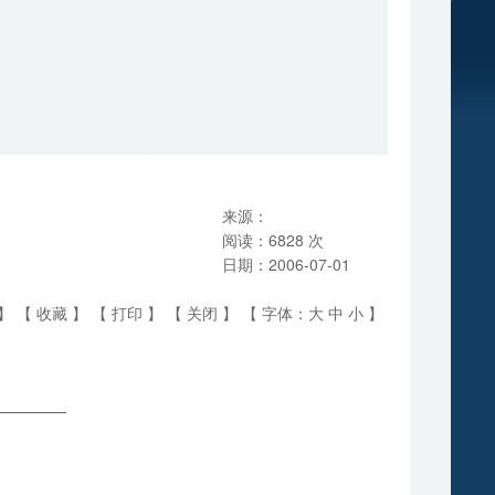
；
来源：
阅读：
6828
次
日期：
2006-07-01
】 【
收藏
】 【
打印
】 【
关闭
】 【 字体：
大
中
小
】
—————