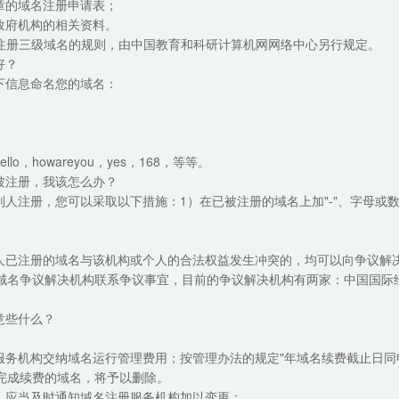
章的域名注册申请表；
政府机构的相关资料。
请注册三级域名的规则，由中国教育和科研计算机网网络中心另行规定。
好？
下信息命名您的域名：
；
o，howareyou，yes，168，等等。
被注册，我该怎么办？
人注册，您可以采取以下措施：1）在已被注册的域名上加"-"、字母或
人已注册的域名与该机构或个人的合法权益发生冲突的，均可以向争议解
证的域名争议解决机构联系争议事宜，目前的争议解决机构有两家：中国国
意些什么？
服务机构交纳域名运行管理费用；按管理办法的规定"年域名续费截止日
未完成续费的域名，将予以删除。
，应当及时通知域名注册服务机构加以变更；