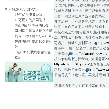
点击 管理中心->虚拟主机管理->
为何选择安雄科技
我司系统进行登记，也可能会被系统
18年优质服务经验
工作日内登录信息产业部备案系统（
10万用户的共同选择
具体流程 ，不清楚的地方，请查看
更低的价格更好的服务
注意：在自已备案资料录入过程中，
CNNIC四星级认证服务商
科技有限公司”再点查询可查到;服
拥有正规经营许可证(ICP)
二、委托我司备案。具体流程是：登我司
先进的解析技术10分钟生
司虚拟主机独立控制面板:
http:/
效
部审核 ；用户提交后，由程序自动
6组DNS负载均衡更快更
用于登录
http://beian.miit.gov.cn/
稳定
机>icp备案中进行查询。大概需要
http://beian.miit.gov.cn/
查询是否已
功后，你还需要登录
http://www.
书编号填在指定位置。再次提醒:确保
感谢您的支持，如有不清楚的地方，欢迎致电我